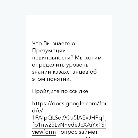
Что Вы знаете о
Презумпции
невиновности? Мы хотим
определить уровень
знаний казахстанцев об
этом понятии.
Пройдите по ссылке:
https://docs.google.com/forms/
d/e/
1FAIpQLSet9Cu5lAEvJHPq1yWG5R0e
fb1nw25LvNhedeJcXAiYx1SlcQ/
viewform
опрос займет