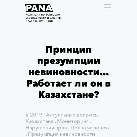
Принцип
презумпции
невиновности…
Работает ли он в
Казахстане?
#
2019
,
Актуальные вопросы
Казахстана
,
Мониторинг
,
Нарушения прав
,
Права человека
,
Презумпция невиновности