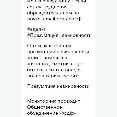
меньше двух минут! Если
есть затруднения,
обращайтесь к нам по
почте
[email protected]
!
#адалкз
#ПрезумпцияНевиновностиКз
О том, как принцип
презумпции невиновности
может помочь на
митингах, смотрите тут
(вторая ссылка ниже, с
полной карикатурой):
Презумпция невиновности
Мониторинг проводит
Общественное
объединение «Қадір-