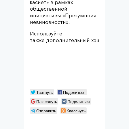
қасиет» в рамках
общественной
инициативы «Презумпция
невиновности».
Используйте
также дополнительный хэштег:
#През
Твитнуть
Поделиться
Плюсануть
Поделиться
Отправить
Класснуть