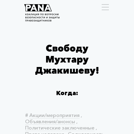
Свободу
Мухтару
Джакишеву!
Когда:
#
Акции/мероприятия
,
Объявления/анонсы
,
Политические заключенные
,
Права человека
,
Солидарность