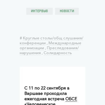
ИНТЕРВЬЮ
НОВОСТИ
#
Круглые столы/общ слушания/
конференции
,
Международные
организации
,
Преследования/
нарушения
,
Солидарность
С 11 по 22 сентября в
Варшаве проходила
ежегодная встреча
ОБСЕ
«Человеческое