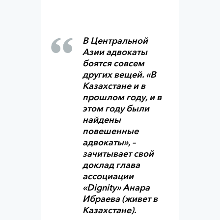
В Центральной
Азии адвокаты
боятся совсем
других вещей. «В
Казахстане и в
прошлом году, и в
этом году были
найдены
повешенные
адвокаты», –
зачитывает свой
доклад глава
ассоциации
«Dignity» Анара
Ибраева (живет в
Казахстане).