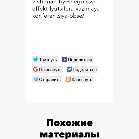
v-stranah-byvshego-sssr-i-
effekt-lyutsifera-vazhnaya-
konferentsiya-obse/
Твитнуть
Поделиться
Плюсануть
Поделиться
Отправить
Класснуть
Похожие
материалы