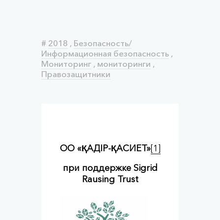
#
2018
,
Безопасность/
Информационная безопасность
,
Мониторинг
,
мониторинги
,
Правозащитники
ОО «ҚАДІР-ҚАСИЕТ»
[1]
при поддержке
Sigrid
Rausing Trust