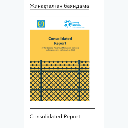
Жинақталған баяндама
Consolidated Report