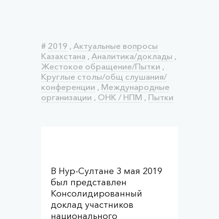
#
2019
,
Актуальные вопросы
Казахстана
,
Аналитика/доклады
,
Жестокое обращение/Пытки
,
Круглые столы/общ слушания/
конференции
,
Международные
организации
,
ОНК / НПМ
,
Пытки
В Нур-Султане 3 мая 2019
был представлен
Консолидированный
доклад участников
национального