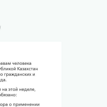
Н
равам человека
бликой Казахстан
а о гражданских и
да.
 на этой неделе,
обязано:
тора о применении