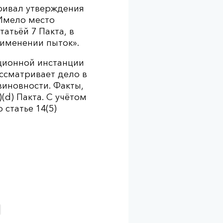
тривал утверждения
 Имело место
атьёй 7 Пакта, в
рименении пыток».
ационной инстанции
ассматривает дело в
виновности. Факты,
(d) Пакта. С учётом
статье 14(5)