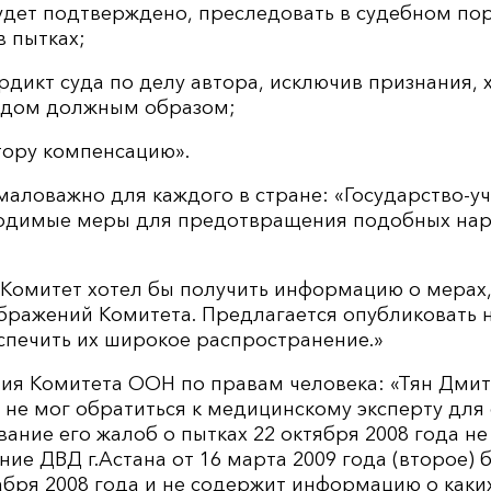
будет подтверждено, преследовать в судебном пор
в пытках;
рдикт суда по делу автора, исключив признания, 
удом должным образом;
тору компенсацию».
маловажно для каждого в стране: «Государство-у
одимые меры для предотвращения подобных нар
й Комитет хотел бы получить информацию о мерах
бражений Комитета. Предлагается опубликовать 
спечить их широкое распространение.»
ия Комитета ООН по правам человека: «Тян Дми
не мог обратиться к медицинскому эксперту для
вание его жалоб о пытках 22 октября 2008 года н
ие ДВД г.Астана от 16 марта 2009 года (второе) 
абря 2008 года и не содержит информацию о каки