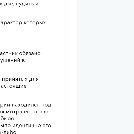
ядке, судить и
характер которых
частник обязано
ушений в
, принятых для
настоящие
трий находился под
 осмотра его после
е было
было идентично его
х-либо