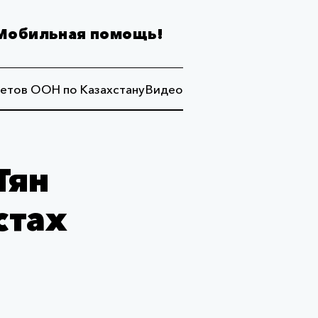
Мобильная помощь!
етов ООН по Казахстану
Видео
Тян
стах