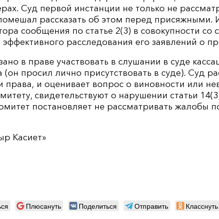
рах. Суд первой инстанции не только не рассма
е помешал рассказать об этом перед присяжными.
ора сообщения по статье 2(3) в совокупности со ст
м эффективного расследования его заявлений о п
ано в праве участвовать в слушании в суде касс
а (он просил лично присутствовать в суде). Суд р
 права, и оценивает вопрос о виновности или не
итету, свидетельствуют о нарушении статьи 14(3)
омитет постановляет не рассматривать жалобы по 
ыр Касиет»
ься
Плюсануть
Поделиться
Отправить
Класснуть