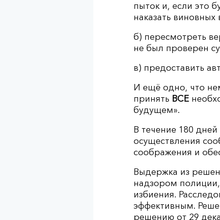
пыток и, если это 
наказать виновных 
б) пересмотреть ве
не был проверен с
в) предоставить ав
И ещё одно, что не
принять
ВСЕ
необх
будущем».
В течение 180 дне
осуществления соо
соображения и обе
Выдержка из решен
надзором полиции, 
избиения. Расследо
эффективным. Решен
решению от 29 дек