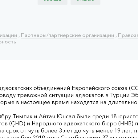
ПИСЬМА
ПРИЗЫВ
изации
,
Партнеры/партнерские организации
,
Правоз
рность
 адвокатских объединений Европейского союза (С
оводу тревожной ситуации адвокатов в Турции Э
торые в настоящее время находятся на длительн
 Эбру Тимтик и Айтач Юнсал были среди 18 юрист
ов (ÇHD) и Народного адвокатского бюро (HHB) 
 срок от чуть более 3 лет до чуть менее 19 лет, 
ен в ноябре 2019 года Стамбульским 37-м уголов