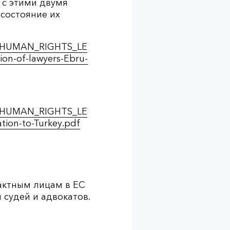
 с этими двумя
состояние их
nts/HUMAN_RIGHTS_LE
on-of-lawyers-Ebru-
nts/HUMAN_RIGHTS_LE
ion-to-Turkey.pdf
актным лицам в ЕС
судей и адвокатов.