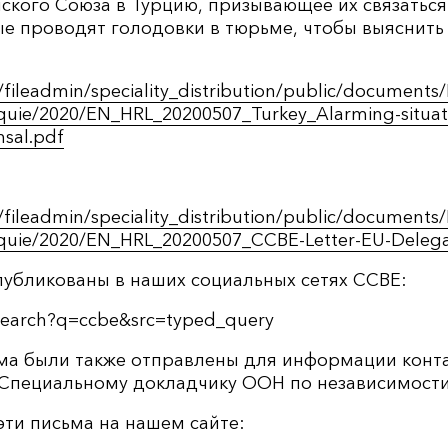
ского Союза в Турцию, призывающее их связаться
е проводят голодовки в тюрьме, чтобы выяснить 
/fileadmin/speciality_distribution/public/docume
uie/2020/EN_HRL_20200507_Turkey_Alarming-situati
nsal.pdf
/fileadmin/speciality_distribution/public/docume
quie/2020/EN_HRL_20200507_CCBE-Letter-EU-Delegat
публикованы в наших социальных сетях CCBE:
/search?q=ccbe&src=typed_query
ьма были также отправлены для информации конт
 Специальному докладчику ООН по независимости 
эти письма на нашем сайте: