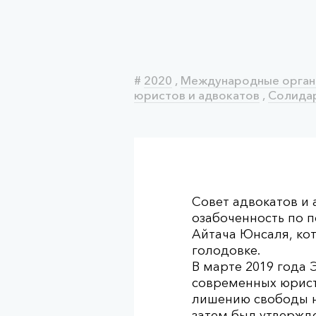
#
2020
,
Международные орган
юристов и адвокатов
,
Солида
Совет адвокатов и
озабоченность по п
Айтача Юнсаля, ко
голодовке.
В марте 2019 года
современных юрист
лишению свободы на
затем был утвержд