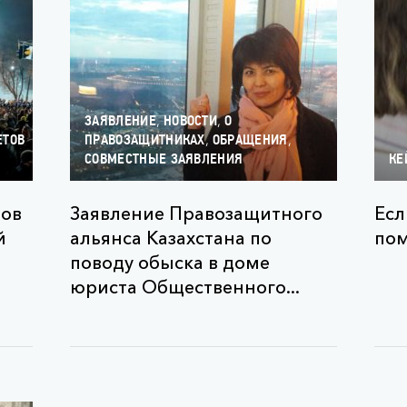
,
,
ЗАЯВЛЕНИЕ
НОВОСТИ
О
,
,
ЕТОВ
ПРАВОЗАЩИТНИКАХ
ОБРАЩЕНИЯ
СОВМЕСТНЫЕ ЗАЯВЛЕНИЯ
КЕ
тов
Заявление Правозащитного
Есл
й
альянса Казахстана по
по
поводу обыска в доме
юриста Общественного...