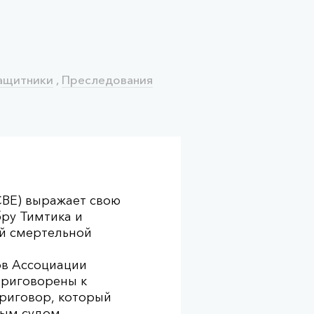
ащитники
,
Преследования
СВЕ) выражает свою
бру Тимтика и
ой смертельной
ов Ассоциации
приговорены к
приговор, который
ным судом.