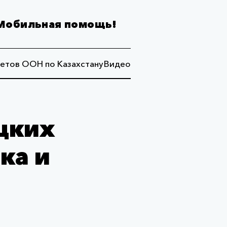
Мобильная помощь!
етов ООН по Казахстану
Видео
цких
ка и