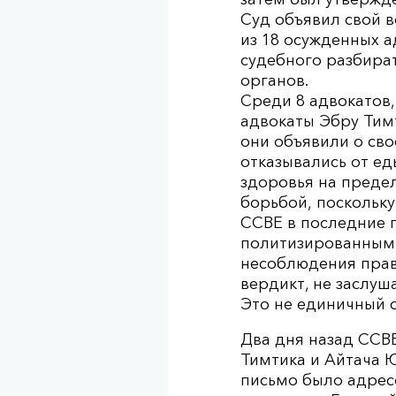
Суд объявил свой в
из 18 осужденных а
судебного разбира
органов.
Среди 8 адвокатов,
адвокаты Эбру Тимт
они объявили о сво
отказывались от ед
здоровья на предел
борьбой, поскольку
CCBE в последние г
политизированным д
несоблюдения прав
вердикт, не заслуш
Это не единичный с
Два дня назад CCB
Тимтика и Айтача Ю
письмо было адрес