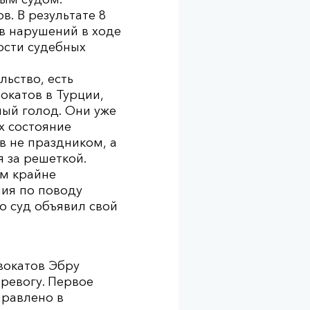
в. В результате 8
ив нарушений в ходе
ости судебных
ьство, есть
окатов в Турции,
ный голод. Они уже
их состояние
в не праздником, а
я за решеткой.
им крайне
ния по поводу
о суд объявил свой
вокатов Эбру
ревогу. Первое
правлено в