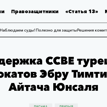
ии
Правозащитники
«Статья 13»
Наблюдаем суды!
Полезно для защиты
Решения комит
держка CCBE туре
окатов Эбру Тимти
Айтача Юнсаля