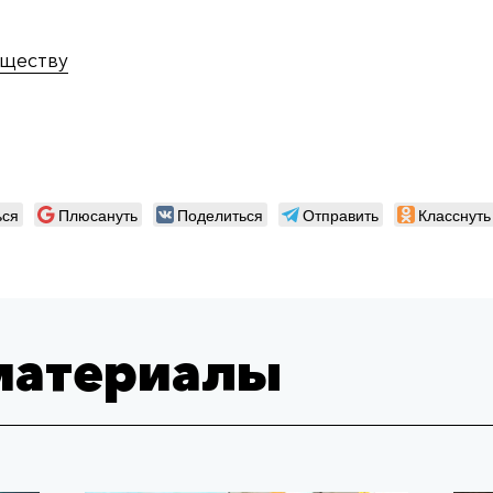
ществу
ься
Плюсануть
Поделиться
Отправить
Класснуть
материалы