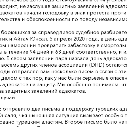
ердикт, не заслушав защитных заявлений адвокато
двокатов начали голодовку в знак протеста прот
тельства и обеспокоенности по поводу независим
 борющихся за справедливое судебное разбирател
ик и Айтач Юнсал. 5 апреля 2020 года, в день адв
ем намерении превратить забастовку в смертель
ы в течение 94 дней и 63 дней соответственно, и 
е. В своем заявлении пара назвала день адвокато
 восемь других членов ассоциации (DHD) остаютс
оды отправлял вам несколько писем в связи с эт
елом с тех пор, как у нас были серьезные опасе
 адвокатов на защиту. Мы особенно понимаем, чт
ав защитных заявлений адвокатов.
лучай.
E отправило два письма в поддержку турецких ад
нсаля, чья нынешняя ситуация вызывает особую т
овано турецким властям. Второе письмо было на