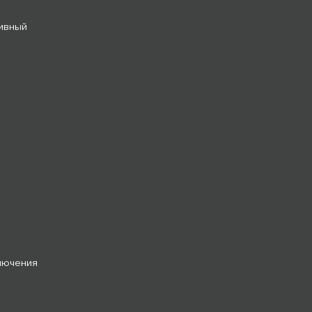
ивный
лючения