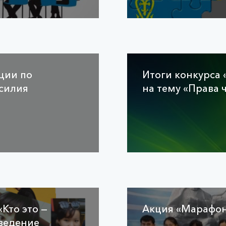
ции по
Итоги конкурса 
силия
на тему «Права 
«Кто это —
Акция «Марафон
ведение