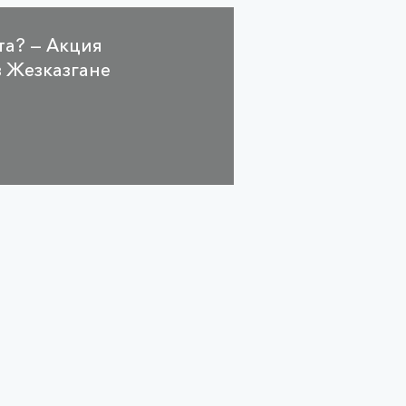
та? — Акция
в Жезказгане