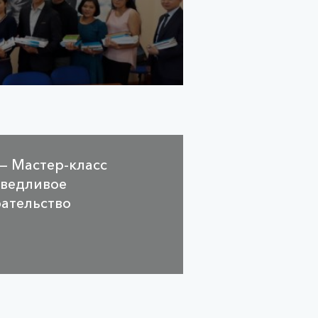
 — Мастер-класс
аведливое
рательство