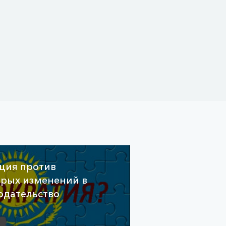
ция против
орых изменений в
одательство