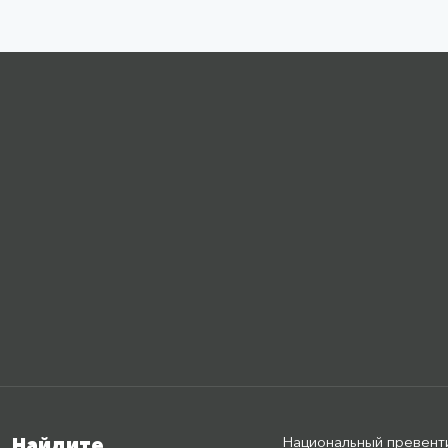
Национальный превент
Найдите