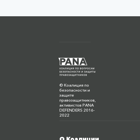
© Коалиция по
безопасности и
защите
правозащитников,
активистов PANA
DEFENDERS 2016-
2022
О Коалиции
Меню футера