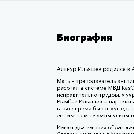
Биография
Альнур Ильяшев родился в А
Мать – преподаватель англий
работал в системе МВД КазС
исправительно-трудовых учр
Рымбек Ильяшев — партийный
в свое время был председа
его именем названы улицы 
Имеет два высших образован