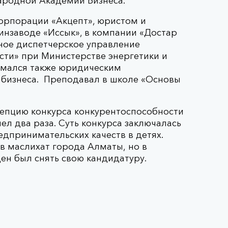
ародной Академии Бизнеса.
орпорации «Акцепт», юристом и
инзаводе «Иссык», в компании «Достар
вное диспетчерское управление
ти» при Министерстве энергетики и
имался также юридическим
бизнеса. Преподавал в школе «Основы
цепцию конкурса конкурентоспособности
л два раза. Суть конкурса заключалась
едпринимательских качеств в детях.
 в маслихат города Алматы, но в
ен был снять свою кандидатуру.