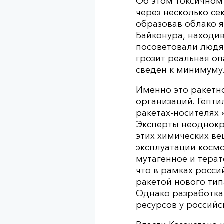
Об этом токсичном 
через несколько се
образовав облако 
Байконура, находив
посоветовали людям
грозит реальная оп
сведен к минимуму
Именно это ракетн
организаций. Гепт
ракетах-носителях 
Эксперты неоднокр
этих химических вещ
эксплуатации косм
мутагенное и терат
что в рамках росс
ракетой нового тип
Однако разработка
ресурсов у россий