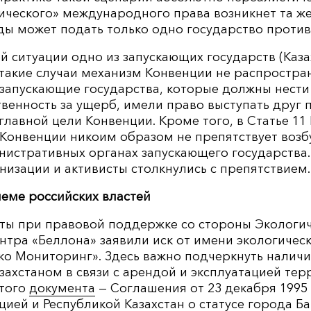
ического» международного права возникнет та же
ы может подать только одно государство против
ой ситуации одно из запускающих государств (Каза
такие случаи механизм Конвенции не распростран
ы запускающие государства, которые должны нест
венность за ущерб, имели право выступать друг п
лавной цели Конвенции. Кроме того, в Статье 11
 Конвенции никоим образом не препятствует возб
истративных органах запускающего государства. 
низации и активисты столкнулись с препятствием.
еме российских властей
исты при правовой поддержке со стороны Экологи
нтра «Беллона» заявили иск от имени экологичес
ко Мониторинг». Здесь важно подчеркнуть налич
захстаном в связи с арендой и эксплуатацией те
этого
документа
— Соглашения от 23 декабря 1995
ией и Республикой Казахстан о статусе города Б