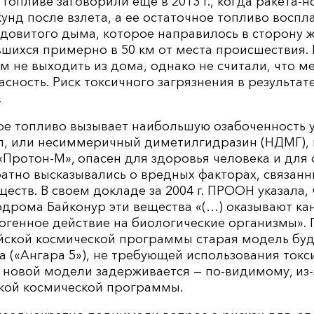
топливе заговорили еще в 2013 г., когда ракета-н
кунд после взлета, а ее остаточное топливо воспл
ядовитого дыма, которое направилось в сторону 
шихся примерно в 50 км от места происшествия. 
 не выходить из дома, однако не считали, что 
асность. Риск токсичного загрязнения в результат
.
ое топливо вызывает наибольшую озабоченность у
ил, или несиммеричный диметилгидразин (НДМГ),
«Протон-М», опасен для здоровья человека и дл
атно высказывались о вредных факторах, связан
еств. В своем докладе за 2004 г. ПРООН указала, 
одрома Байконур эти вещества «(…) оказывают ка
огенное действие на биологические организмы». 
ийской космической программы старая модель бу
а («Ангара 5»), не требующей использования токс
 новой модели задерживается — по-видимому, из-
ской космической программы.