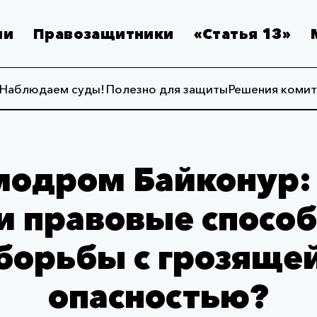
ии
Правозащитники
«Статья 13»
Наблюдаем суды!
Полезно для защиты
Решения комит
модром Байконур: 
и правовые спосо
борьбы с грозяще
опасностью?