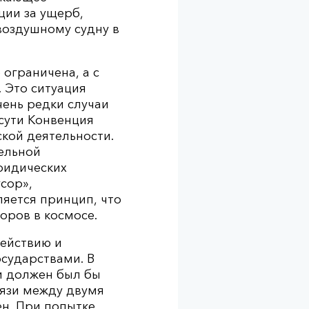
ции за ущерб,
воздушному судну в
ограничена, а с
. Это ситуация
чень редки случаи
сути Конвенция
кой деятельности.
ельной
ридических
усор»,
яется принцип, что
оров в космосе.
ействию и
сударствами. В
и должен был бы
вязи между двумя
ен. При попытке