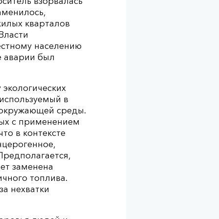
оситель взорвалась
аменилось,
жилых кварталов
Власти
местному населению
е аварии был
 экологических
 используемый в
я окружающей среды.
ных с применением
что в контексте
нцерогенное,
Предполагается,
дет заменена
ичного топлива.
за нехватки