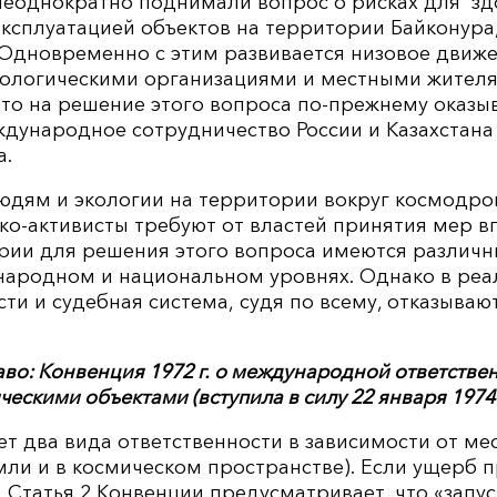
 неоднократно поднимали вопрос о рисках для з
 эксплуатацией объектов на территории Байконура
 Одновременно с этим развивается низовое движе
ологическими организациями и местными жител
что на решение этого вопроса по-прежнему оказы
ждународное сотрудничество России и Казахстана
а.
 людям и экологии на территории вокруг космодр
ко-активисты требуют от властей принятия мер в
ории для решения этого вопроса имеются различ
народном и национальном уровнях. Однако в реа
сти и судебная система, судя по всему, отказываю
о: Конвенция 1972 г. о международной ответствен
скими объектами (вступила в силу 22 января 1974 г
т два вида ответственности в зависимости от ме
мли и в космическом пространстве). Если ущерб 
 Статья 2 Конвенции предусматривает, что «запу