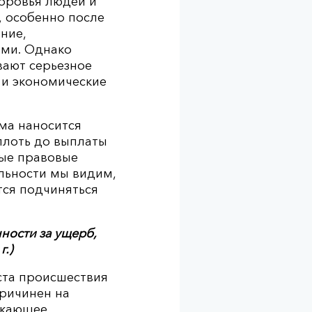
доровья людей и
, особенно после
ние,
ями. Однако
вают серьезное
 и экономические
ома наносится
плоть до выплаты
ные правовые
льности мы видим,
тся подчиняться
ности за ущерб,
.)
ста происшествия
причинен на
скающее