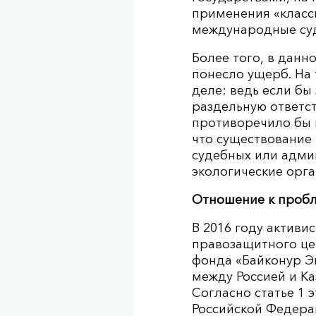
применения «класс
международные суд
Более того, в данн
понесло ущерб. На 
деле: ведь если б
раздельную ответст
противоречило бы г
что существование
судебных или админ
экологические орга
Отношение к пробл
В 2016 году актив
правозащитного це
фонда «Байконур Э
между Россией и Ка
Согласно статье 1 
Российской Федерац