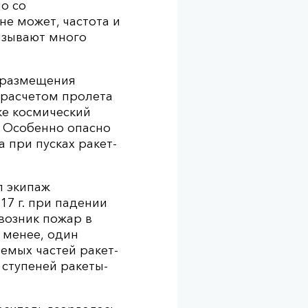
о со
не может, частота и
ызывают много
о размещения
с расчетом пролета
е космический
. Особенно опасно
 при пусках ракет-
л экипаж
7 г. при падении
возник пожар в
 менее, один
емых частей ракет-
 ступеней ракеты-