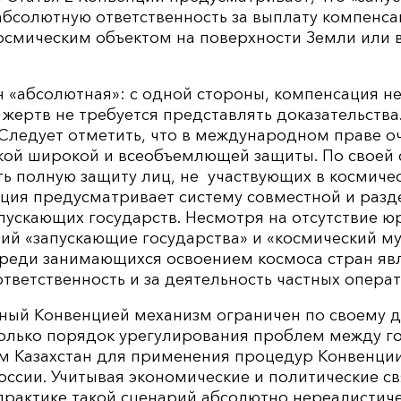
абсолютную ответственность за выплату компенса
осмическим объектом на поверхности Земли или 
 «абсолютная»: с одной стороны, компенсация не 
 жертв не требуется представлять доказательства
Следует отметить, что в международном праве о
кой широкой и всеобъемлющей защиты. По своей 
ь полную защиту лиц, не участвующих в космичес
нция предусматривает систему совместной и разд
пускающих государств. Несмотря на отсутствие ю
ий «запускающие государства» и «космический м
еди занимающихся освоением космоса стран явл
ответственность и за деятельность частных операт
ный Конвенцией механизм ограничен по своему д
олько порядок урегулирования проблем между го
ом Казахстан для применения процедур Конвенци
оссии. Учитывая экономические и политические с
практике такой сценарий абсолютно нереалистич