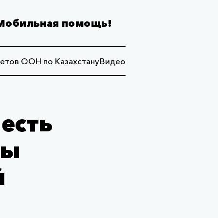
Мобильная помощь!
етов ООН по Казахстану
Видео
есть
бы
й