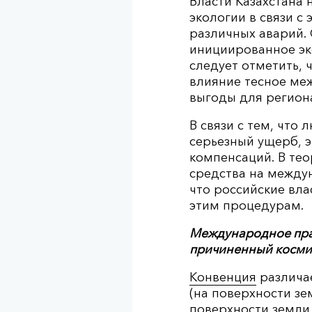
Власти Казахстана
экологии в связи с
различных аварий.
инициированное эк
следует отметить, 
влияние тесное ме
выгоды для регион
В связи с тем, что
серьезный ущерб, э
компенсаций. В те
средства на между
что российские вла
этим процедурам.
Международное прав
причиненный космиче
Конвенция
различае
(на поверхности зе
поверхности земли,