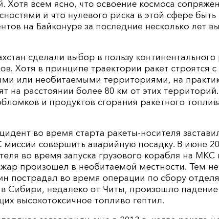
. Хотя всем ясно, что освоение космоса сопряжен
ностями и что нулевого риска в этой сфере быть 
нтов на Байконуре за последние несколько лет в
захстан сделали выбор в пользу континентальног
ов. Хотя в принципе траектории ракет строятся 
ми или необитаемыми территориями, на практик
т на расстоянии более 80 км от этих территорий
бломков и продуктов сгорания ракетного топлива
инцидент во время старта ракеты-носителя застави
миссии совершить аварийную посадку. В июне 201
теля во время запуска грузового корабля на МКС 
пожар произошел в необитаемой местности. Тем не
ин пострадал во время операции по сбору отделя
г. в Сибири, недалеко от Читы, произошло падение
щих высокотоксичное топливо гептил.