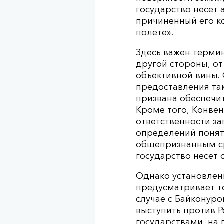
государство несет 
причиненный его к
полете».
Здесь важен термин
другой стороны, от
объективной вины. 
предоставления та
призвана обеспечит
Кроме того, Конве
ответственности за
определений понят
общепризнанным ср
государство несет 
Однако установлен
предусматривает т
случае с Байконур
выступить против Р
государствами, на 