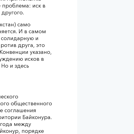
 проблема: иск в
 другого.
хстан) само
яется. И в самом
и солидарную и
ротив друга, это
 Конвенции указано,
уждению исков в
Но и здесь
ческого
кого общественного
ие соглашения
рритории Байконура.
 года между
айконур, порядке