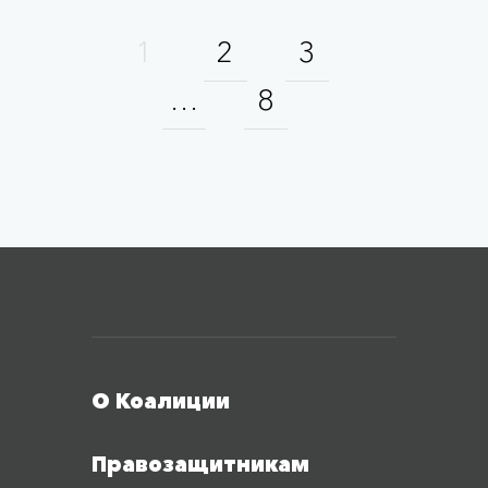
1
2
3
…
8
Меню футера
О Коалиции
Правозащитникам