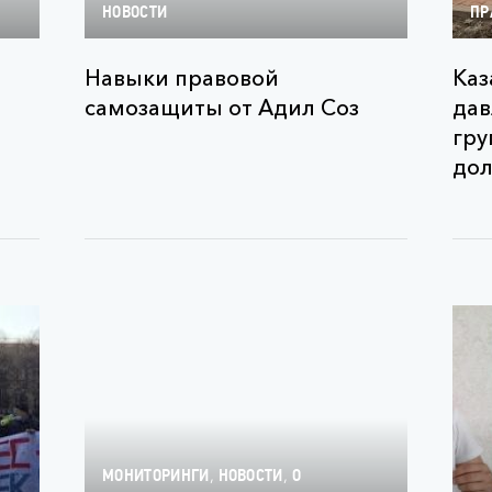
НОВОСТИ
ПР
Навыки правовой
Каз
самозащиты от Адил Соз
дав
гру
дол
,
,
МОНИТОРИНГИ
НОВОСТИ
О