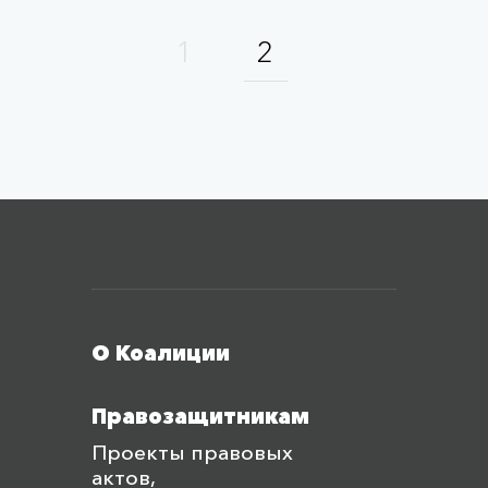
1
2
Меню футера
О Коалиции
Правозащитникам
Проекты правовых
актов,