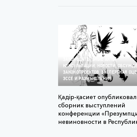
,
,
АНАЛИТИКА
ДОКЛАДЫ
,
ЗАКОНОДАТЕЛЬНЫЕ АКТЫ
,
,
КОНСУЛЬТАЦИИ
НОВОСТИ
ОБСУЖД
,
ЗАКОНОПРОЕКТОВ
ЭКСПЕРТНАЯ ОЦЕ
ЭССЕ И РАЗМЫШЛЕНИЯ
Қадір-қасиет опубликовал
сборник выступлений
конференции «Презумпц
невиновности в Республик