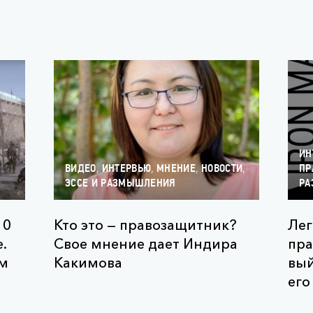
ИН
,
,
,
,
ВИДЕО
ИНТЕРВЬЮ
МНЕНИЕ
НОВОСТИ
ПР
ЭССЕ И РАЗМЫШЛЕНИЯ
РА
10
Кто это — правозащитник?
Ле
.
Свое мнение дает Индира
пра
ьм
Какимова
вый
его