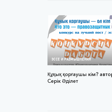
ЭССЕ И РАЗМЫШЛЕНИЯ
Құқық қорғаушы кім? авто
Серік Әділет