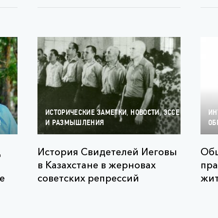
,
,
ИСТОРИЧЕСКИЕ ЗАМЕТКИ
НОВОСТИ
ЭССЕ
ИН
Я
И РАЗМЫШЛЕНИЯ
ОБ
д
История Свидетелей Иеговы
Общ
в Казахстане в жерновах
пра
е
советских репрессий
жит