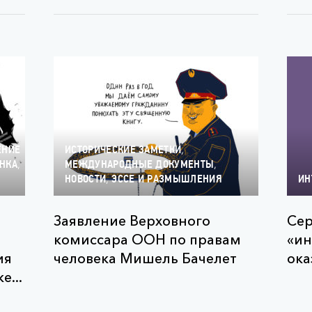
,
ЕНИЕ
ИСТОРИЧЕСКИЕ ЗАМЕТКИ
,
,
НКА
МЕЖДУНАРОДНЫЕ ДОКУМЕНТЫ
,
НОВОСТИ
ЭССЕ И РАЗМЫШЛЕНИЯ
ИН
Заявление Верховного
Сер
комиссара ООН по правам
«ин
ия
человека Мишель Бачелет
ока
е...