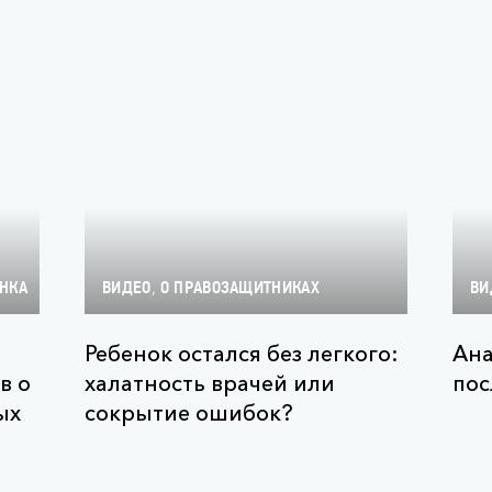
,
НКА
ВИДЕО
О ПРАВОЗАЩИТНИКАХ
ВИ
Ребенок остался без легкого:
Ана
в о
халатность врачей или
пос
ых
сокрытие ошибок?