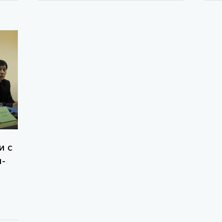
и с
-