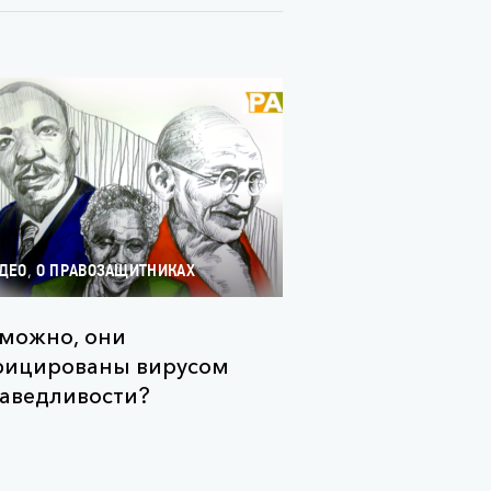
,
ДЕО
О ПРАВОЗАЩИТНИКАХ
можно, они
фицированы вирусом
аведливости?