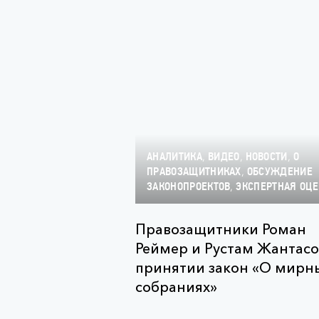
,
,
,
АНАЛИТИКА
ВИДЕО
НОВОСТИ
О
,
ПРАВОЗАЩИТНИКАХ
ОБСУЖДЕНИЕ
,
ЗАКОНОПРОЕКТОВ
ЭКСПЕРТНАЯ ОЦЕ
Правозащитники Роман
Реймер и Рустам Жантасо
принятии закон «О мирн
собраниях»