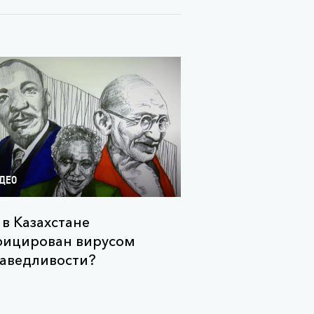
ДЕО
 в Казахстане
фицирован вирусом
аведливости?