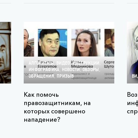
,
,
,
АЛГОРИТМЫ
ВИДЕО
ИНСТРУКЦИИ
,
,
,
ИНФОГРАФИКА
НОВОСТИ
ОБЗОРЫ
,
ОБРАЩЕНИЯ
ПРИЗЫВ
ВИ
Как помочь
Воз
правозащитникам, на
ин
которых совершено
спр
нападение?