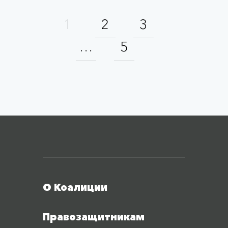
1
2
3
…
5
Меню футера
О Коалиции
Правозащитникам