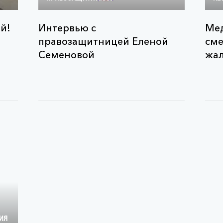
й!
Интервью с
Мед
правозащитницей Еленой
сме
Семеновой
жал
ИЯ