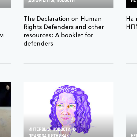
,
ДОКУМЕНТЫ
НОВОСТИ
ИС
The Declaration on Human
На 
Rights Defenders and other
НП
ам
resources: A booklet for
defenders
,
,
ИНТЕРВЬЮ
НОВОСТИ
О
ПРАВОЗАЩИТНИКАХ
КЕ