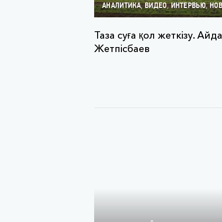
,
,
,
АНАЛИТИКА
ВИДЕО
ИНТЕРВЬЮ
НО
Таза суға қол жеткізу. Айд
Жетпісбаев